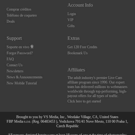
Account Info
Comprar créditos
Login
Teléfono de coqueteo
VIP
Deals
Gifts
Support
Extras
Soporte en vivo
Get 120 Free Credits
Forgot Password?
Bookmark Us
FAQ
Contact Us
Affiliates
Newsletters
News & Announcements
The adult industry's premier Live Cam
affiliate program since 1996. Our expert
New Mobile Tutorial
team has delivered millions to webmasters
worldwide through top-performing, high-
payout offers for all types of traffic.
Click here to get started
Brought to you by VS Media, Inc., Westlake Village, CA, United States
FBP Media s.r.o. (Reg. 06483453 ), Vodickova 791/41 Nove Mesto, 110 00 Praha 1,
Czech Republic