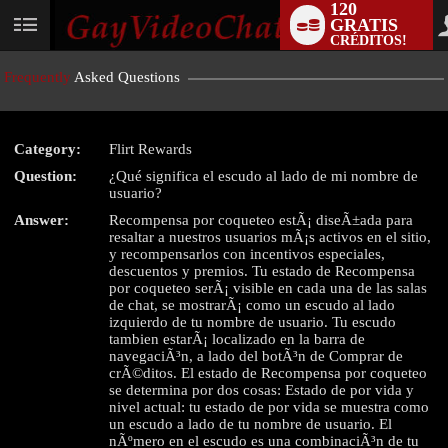
120
GRATIS
User
CRÉDITOS!
status
Frequently
Asked Questions
Category:
Flirt Rewards
Question:
¿Qué significa el escudo al lado de mi nombre de
LIMITED TIME OFFER!
usuario?
Answer:
Recompensa por coqueteo estÃ¡ diseÃ±ada para
resaltar a nuestros usuarios mÃ¡s activos en el sitio,
y recompensarlos con incentivos especiales,
descuentos y premios. Tu estado de Recompensa
por coqueteo serÃ¡ visible en cada una de las salas
de chat, se mostrarÃ¡ como un escudo al lado
izquierdo de tu nombre de usuario. Tu escudo
tambien estarÃ¡ localizado en la barra de
navegaciÃ³n, a lado del botÃ³n de Comprar de
crÃ©ditos. El estado de Recompensa por coqueteo
se determina por dos cosas: Estado de por vida y
nivel actual: tu estado de por vida se muestra como
un escudo a lado de tu nombre de usuario. El
nÃºmero en el escudo es una combinaciÃ³n de tu