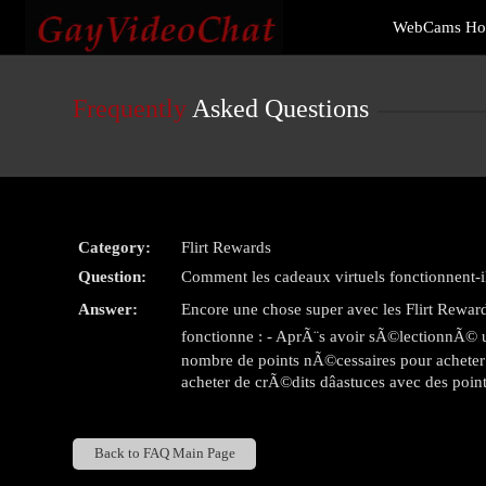
Live
WebCams H
Cams
User
status
Frequently
Asked Questions
Category:
Flirt Rewards
Question:
Comment les cadeaux virtuels fonctionnent-il
Answer:
Encore une chose super avec les Flirt Rewa
fonctionne : - AprÃ¨s avoir sÃ©lectionnÃ© un c
nombre de points nÃ©cessaires pour acheter 
acheter de crÃ©dits dâastuces avec des poin
Back to FAQ Main Page