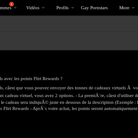
Tendance
bio
Special
1
ommes
Vidéos
Profils
Gay Pornstars
More
s avec les points Flirt Rewards ?
rds, câest que vous pouvez envoyer des tonnes de cadeaux virtuels 
adeau virtuel, vous avez 2 options. - La premiÃ¨re, câest d'utiliser des
le cadeau sera indiquÃ© juste en dessous de la description (Exemple :
ts Flirt Rewards - AprÃ¨s votre achat, les points seront automatiquemen
LIMITED TIME OFFER!