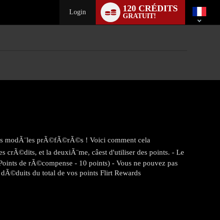
Language
120 CRÉDITS
switch
Login
GRATUIT!
Ã vos modÃ¨les prÃ©fÃ©rÃ©s ! Voici comment cela
 crÃ©dits, et la deuxiÃ¨me, câest d'utiliser des points. - Le
 Points de rÃ©compense - 10 points) - Vous ne pouvez pas
t dÃ©duits du total de vos points Flirt Rewards