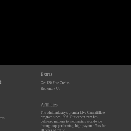
Extras
Get 120 Free Credits
Bookmark Us
Affiliates
The adult industry's premier Live Cam affiliate
program since 1996. Our expert team has
nts
delivered millions to webmasters worldwide
through top-performing, high-payout offers for
all types of traffic.