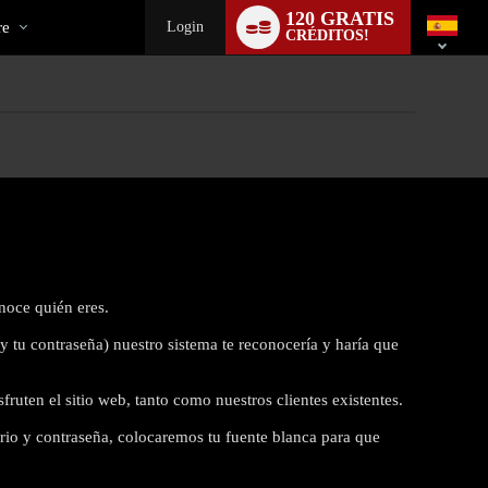
l
Language
120 GRATIS
switch
re
Login
CRÉDITOS!
noce quién eres.
y tu contraseña) nuestro sistema te reconocería y haría que
ruten el sitio web, tanto como nuestros clientes existentes.
rio y contraseña, colocaremos tu fuente blanca para que