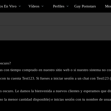
Videos
bio
Specia
os En Vivo
Vídeos
Perfiles
Gay Pornstars
Mo
populares
 oscuro?
tas con tiempo comprado en nuestro sitio web o si nuestro sistema no co
n tu cuenta Test123. Si fueses a iniciar sesión a un chat con Test123 (
is oscuro. Le damos la bienvenida a nuevos clientes y esperamos que disf
LIMITED TIME OFFER!
 la menor cantidad disponible) e inicias sesión con tu nombre de usua