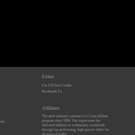
Extras
Get 120 Free Credits
Bookmark Us
Affiliates
The adult industry's premier Live Cam affiliate
program since 1996. Our expert team has
nts
delivered millions to webmasters worldwide
through top-performing, high-payout offers for
all types of traffic.