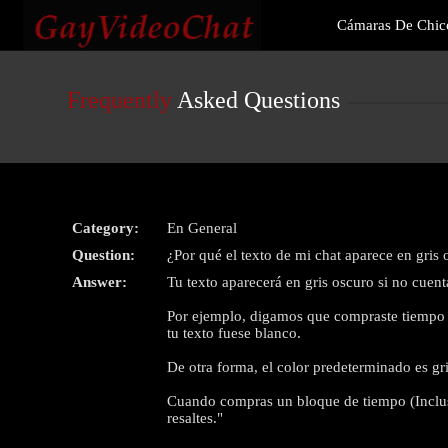
Live
Cámaras De Chic
Cams
User
status
Frequently
Asked Questions
Category:
En General
Question:
¿Por qué el texto de mi chat aparece en gris
Answer:
Tu texto aparecerá en gris oscuro si no cuen
Por ejemplo, digamos que compraste tiempo co
tu texto fuese blanco.
De otra forma, el color predeterminado es gr
Cuando compras un bloque de tiempo (Incluso
resaltes."